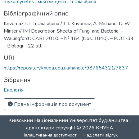
myxomycetes
,
міксоміцети
,
Trichia alpina
Бібліографічний опис
Krivomaz T. I. Trichia alpina / T. I. Krivomaz, A. Michaud, D. W.
Minter // IMI Description Sheets of Fungi and Bacteria. –
Wallingford : CABI, 2010. – № 184 (Nos. 1840). – P. 31-34.
- Bibliogr. : 22 titl.
URI
https://repositary.knuba.edu.ua/handle/987654321/7637
Зібрання
Екологія
Повна інформація про документ
Київський Національний Університет будівництва і
архітектури
copyright © 2026
КНУБА
Налаштування доступності
Надіслати відгук