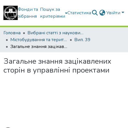
Фонди та
Пошук за
Статистика
Увійти
зібрання
критеріями
Головна
Вибрані статті з наукових збірників КНУБА
Містобудування та територіальне планування
Вип. 39
Загальне знання зацікавлених сторін в управлінні проектами
Загальне знання зацікавлених
сторін в управлінні проектами