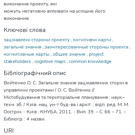
виконання проекту, які
можуть негативно впливати на успішне його
виконання.
Ключові слова
зацікавлені сторони проекту
,
когнітивні карти
,
загальне знання
,
заинтересованные стороны проекта
,
когнитивные карты
,
общее знание
,
project
stakeholders
,
cognitive maps
,
common knowledge
Бібліографічний опис
Войтенко О. С. Загальне знання зацікавлених сторін в
управлінні проектами / О. С. Войтенко //
Містобудування та територіальне планування : наук.–
техн. зб. / Київ. нац. ун-т буд-ва і архіт. ; відп. ред. М. М.
Осєтрін. - Київ : КНУБА, 2011. - Вип. 39. – С. 66 – 71. –
Бібліогр. : 4 назви.
URI