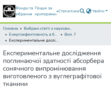
Фонди та
Пошук за
Статистика
Увійти
зібрання
критеріями
Головна
Вибрані статті з наукових збірників КНУБА
Енергоефективність в будівництві та архітектурі
Вип. 7
Експериментальне дослідження поглинаючої здатності абсорбера сонячного випромінювання виготовленого з вуглеграфітової тканини
Експериментальне дослідження
поглинаючої здатності абсорбера
сонячного випромінювання
виготовленого з вуглеграфітової
тканини