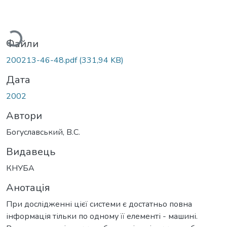
житься...
Файли
200213-46-48.pdf
(331,94 KB)
Дата
2002
Автори
Богуславський, В.С.
Видавець
КНУБА
Анотація
При дослідженні цієї системи є достатньо повна
інформація тільки по одному її елементі - машині.