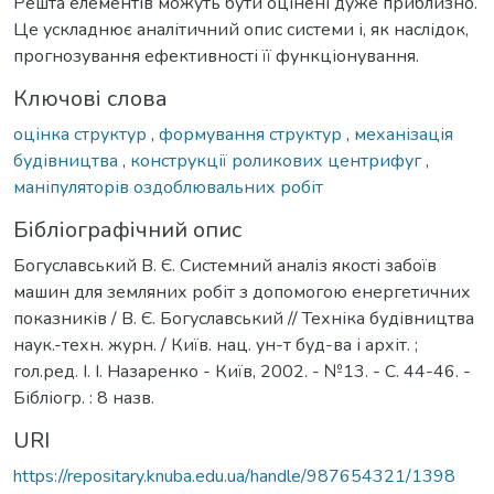
Решта елементів можуть бути оцінені дуже приблизно.
Це ускладнює аналітичний опис системи і, як наслідок,
прогнозування ефективності її функціонування.
Ключові слова
оцінка структур
,
формування структур
,
механізація
будівництва
,
конструкції роликових центрифуг
,
маніпуляторів оздоблювальних робіт
Бібліографічний опис
Богуславський В. Є. Системний аналіз якості забоїв
машин для земляних робіт з допомогою енергетичних
показників / В. Є. Богуславський // Техніка будівництва
наук.-техн. журн. / Київ. нац. ун-т буд-ва і архіт. ;
гол.ред. І. І. Назаренко - Київ, 2002. - №13. - С. 44-46. -
Бібліогр. : 8 назв.
URI
https://repositary.knuba.edu.ua/handle/987654321/1398