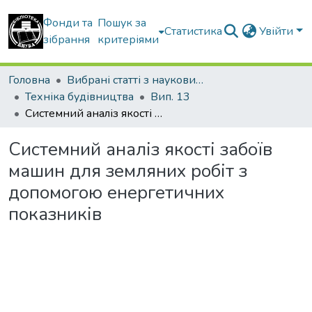
Фонди та
Пошук за
Статистика
Увійти
зібрання
критеріями
Головна
Вибрані статті з наукових збірників КНУБА
Техніка будівництва
Вип. 13
Системний аналіз якості забоїв машин для земляних робіт з допомогою енергетичних показників
Системний аналіз якості забоїв
машин для земляних робіт з
допомогою енергетичних
показників