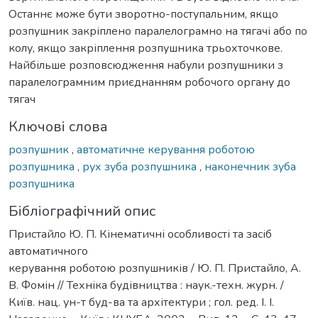
Останнє може бути зворотно-поступальним, якщо
розпушник закріплено паралелограмно на тягачі або по
колу, якщо закріплення розпушника трьохточкове.
Найбільше розповсюдження набули розпушники з
паралелограмним приєднанням робочого органу до
тягач
Ключові слова
розпушник
,
автоматичне керування роботою
розпушника
,
рух зуба розпушника
,
наконечник зуба
розпушника
Бібліографічний опис
Пристайло Ю. П. Кінематичні особливості та засіб
автоматичного
керування роботою розпушників / Ю. П. Пристайло, А.
В. Фомін // Техніка будівництва : наук.-техн. журн. /
Київ. нац. ун-т буд-ва та архітектури ; гол. ред. І. І.