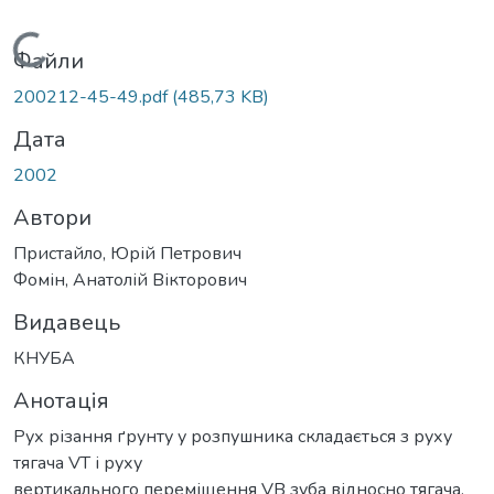
Вантажиться...
Файли
200212-45-49.pdf
(485,73 KB)
Дата
2002
Автори
Пристайло, Юрій Петрович
Фомін, Анатолій Вікторович
Видавець
КНУБА
Анотація
Рух різання ґрунту у розпушника складається з руху
тягача VТ і руху
вертикального переміщення VВ зуба відносно тягача.