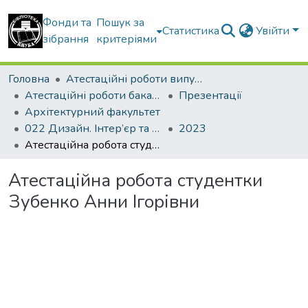
Фонди та
Пошук за
Статистика
Увійти
зібрання
критеріями
Головна
Атестаційні роботи випускників
Атестаційні роботи бакалаврів
Презентації
Архітектурний факультет
022 Дизайн. Інтер’єр та обладнання
2023
Атестаційна робота студентки Зубенко Анни Ігорівни
Атестаційна робота студентки
Зубенко Анни Ігорівни