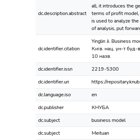
all, it introduces the
dc.description.abstract
terms of profit model,
is used to analyze th
of analysis, put forwa
Yinglin Ji. Business m
dc.identifier.citation
Київ. нац. ун-т буд-в
10 назв.
dc.identifier.issn
2219-5300
dc.identifier.uri
https://repositary.k
dc.language.iso
en
dc.publisher
КНУБА
dc.subject
business model
dc.subject
Meituan