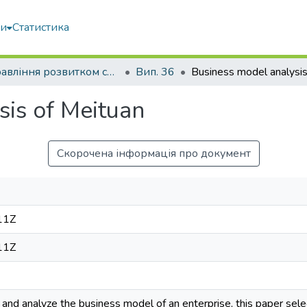
ми
Статистика
Управління розвитком складних систем
Вип. 36
sis of Meituan
Скорочена інформація про документ
11Z
11Z
 and analyze the business model of an enterprise, this paper selec