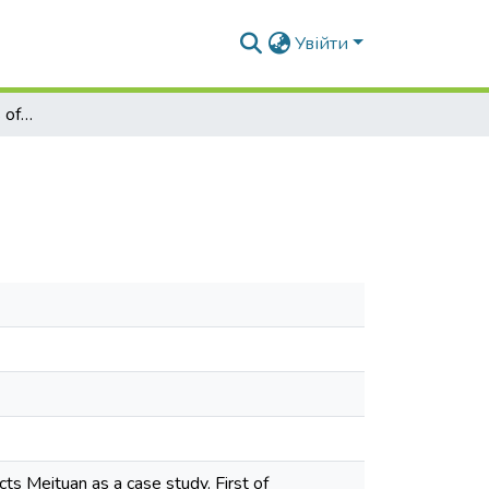
Увійти
Business model analysis of Meituan
ts Meituan as a case study. First of