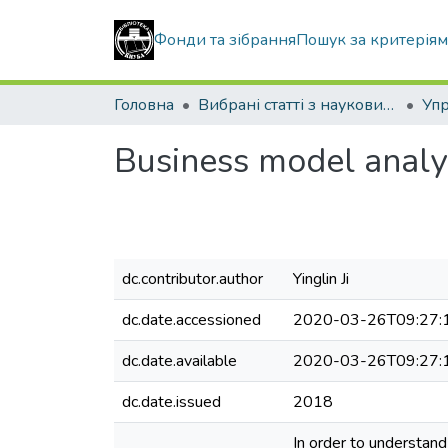
Фонди та зібрання
Пошук за критерія
Головна
Вибрані статті з наукових збірників КНУБА
Business model analy
dc.contributor.author
Yinglin Ji
dc.date.accessioned
2020-03-26T09:27:
dc.date.available
2020-03-26T09:27:
dc.date.issued
2018
In order to understand