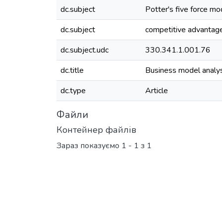
dc.subject
Potter's five force mo
dc.subject
competitive advantag
dc.subject.udc
330.341.1.001.76
dc.title
Business model analys
dc.type
Article
Файли
Контейнер файлів
Зараз показуємо
1 - 1 з 1