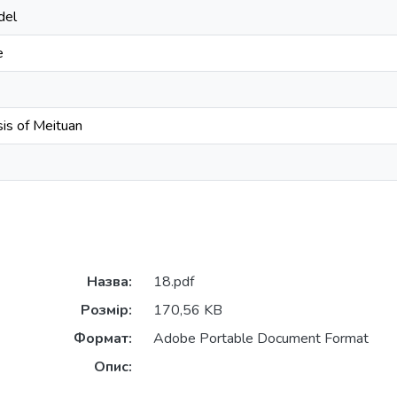
del
e
is of Meituan
Назва:
18.pdf
Розмір:
170,56 KB
Формат:
Adobe Portable Document Format
Опис: