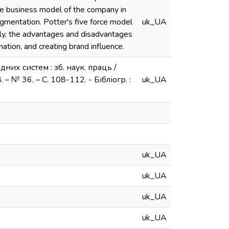
 the business model of the company in
egmentation. Potter's five force model
uk_UA
lly, the advantages and disadvantages
ation, and creating brand influence.
ладних систем : зб. наук. праць /
 – № 36. – С. 108-112. - Бібліогр. :
uk_UA
uk_UA
uk_UA
uk_UA
uk_UA