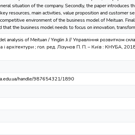
 general situation of the company. Secondly, the paper introduces
 key resources, main activities, value proposition and customer s
e competitive environment of the business model of Meituan. Fina
rd that the business model needs to focus on innovation, transform
odel analysis of Meituan / Yinglin Ji // Управління розвитком ск
а і архітектури ; гол. ред. Лізунов П. П. – Київ : КНУБА, 2018.
nuba.edu.ua/handle/987654321/1890