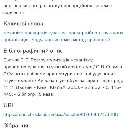
перспективного розвитку пропорційних систем в
зодчестві.
Ключові слова
механізм пропорціонування
,
пропорційно-структурна
організація
,
модульні системи
,
метод пропорцій
Бібліографічний опис
Сьомка С. В. Реструктуризація механізму
пропорціонування в сучасній архітектурі / С. В. Сьомка
// Сучасні проблеми архітектури та містобудування :
наук.-техн. зб. / Київ. нац. ун-т буд-ва і архіт. ; відп. ред.
М. М. Дьомін. - Київ : КНУБА, 2013. - Вип. 32. - С. 445-
449. - Бібліогр. : 5 назв.
URI
https://repositary.knuba.edu.ua/handle/987654321/3488
Зібрання