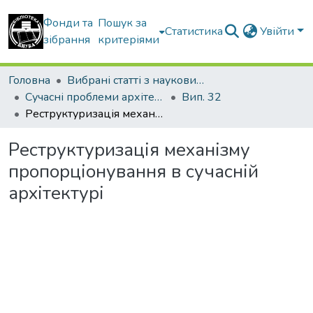
Фонди та
Пошук за
Статистика
Увійти
зібрання
критеріями
Головна
Вибрані статті з наукових збірників КНУБА
Сучасні проблеми архітектури та містобудування
Вип. 32
Реструктуризація механізму пропорціонування в сучасній архітектурі
Реструктуризація механізму
пропорціонування в сучасній
архітектурі