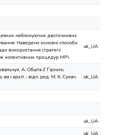
 деяких неблокуючих двоточкових
вання. Наведено основні способи
uk_UA
ди використання стратегії
ож колективних процедур MPI.
альчук, А. Обшта // Гірничі,
а і архіт. ; відп. ред. М. К. Сукач.
uk_UA
uk_UA
uk_UA