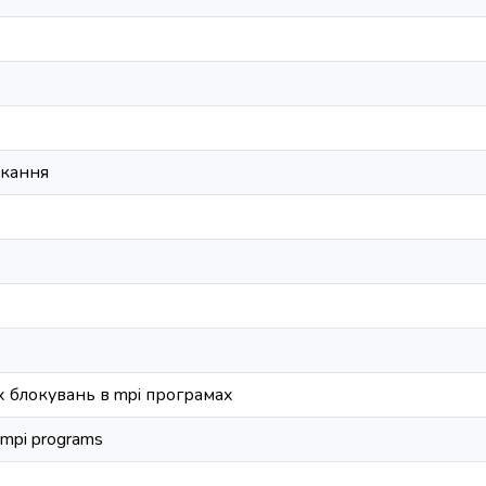
скання
 блокувань в mpi програмах
 mpi programs