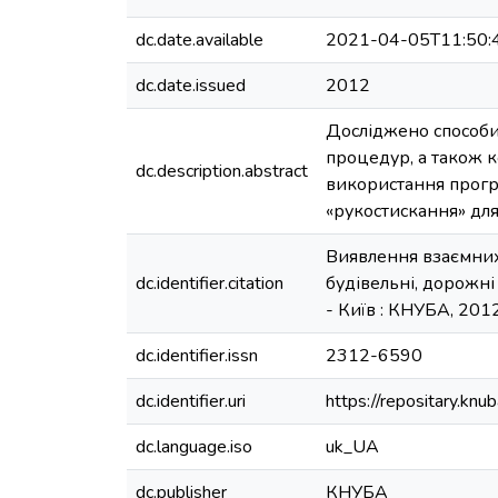
dc.date.available
2021-04-05T11:50:
dc.date.issued
2012
Досліджено способи
процедур, а також 
dc.description.abstract
використання прогр
«рукостискання» дл
Виявлення взаємних б
dc.identifier.citation
будівельні, дорожні т
- Київ : КНУБА, 2012. 
dc.identifier.issn
2312-6590
dc.identifier.uri
https://repositary.k
dc.language.iso
uk_UA
dc.publisher
КНУБА