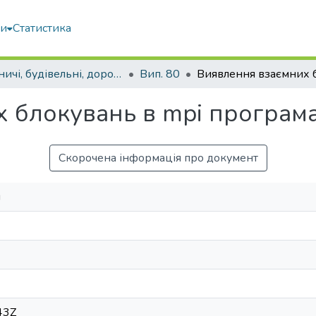
ми
Статистика
Гірничі, будівельні, дорожні та меліоративні машини
Вип. 80
 блокувань в mpi програм
Скорочена інформація про документ
й
43Z