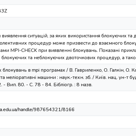
43Z
 виявлення ситуацій, за яких використання блокуючих та
колективних процедур може призвести до взаємного блоку
ами MPI-CHECK при виявленні блокувань. Показані прикла
я блокуючих та неблокуючих двоточкових процедур, а так
локувань в mpi програмах / В. Гавриленко, О. Галкін, О. Ков
а меліоративні машини : наук.-техн. зб. / Київ. нац. ун-т буд-в
- Вип. 80. - С. 78 - 84. Бібліогр. : 8 назв.
nuba.edu.ua/handle/987654321/8166