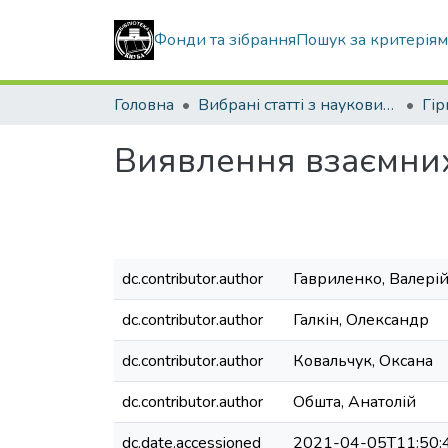
Фонди та зібрання
Пошук за критерія
Головна
Вибрані статті з наукових збірників КНУБА
Виявлення взаємних
dc.contributor.author
Гавриленко, Валері
dc.contributor.author
Галкін, Олександр
dc.contributor.author
Ковальчук, Оксана
dc.contributor.author
Обшта, Анатолій
dc.date.accessioned
2021-04-05T11:50: