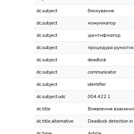
dc.subject
блокування
dc.subject
комунікатор
dc.subject
ідентифікатор
dc.subject
процедура рукости
dc.subject
deadlock
dc.subject
communicator
dc.subject
identifier
dc.subject.udc
004.422.1
dc.title
Виявлення взаємних
dc.title.alternative
Deadlock detection in
dc.type
Article