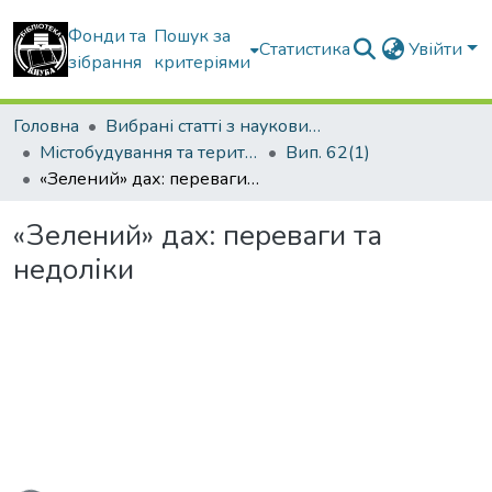
Фонди та
Пошук за
Статистика
Увійти
зібрання
критеріями
Головна
Вибрані статті з наукових збірників КНУБА
Містобудування та територіальне планування
Вип. 62(1)
«Зелений» дах: переваги та недоліки
«Зелений» дах: переваги та
недоліки