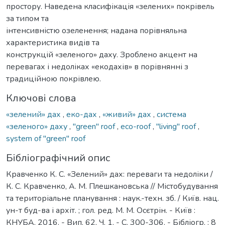
простору. Наведена класифікація «зелених» покрівель
за типом та
інтенсивністю озеленення; надана порівняльна
характеристика видів та
конструкцій «зеленого» даху. Зроблено акцент на
перевагах і недоліках «екодахів» в порівнянні з
традиційною покрівлею.
Ключові слова
«зелений» дах
,
еко-дах
,
«живий» дах
,
система
«зеленого» даху
,
"green" roof
,
eco-roof
,
"living" roof
,
system of "green" roof
Бібліографічний опис
Кравченко К. С. «Зелений» дах: переваги та недоліки /
К. С. Кравченко, А. М. Плешкановська // Містобудування
та територіальне планування : наук.-техн. зб. / Київ. нац.
ун-т буд-ва і архіт. ; гол. ред. М. М. Осєтрін. - Київ :
КНУБА, 2016. - Вип. 62, Ч. 1. - С. 300-306. - Бібліогр. : 8