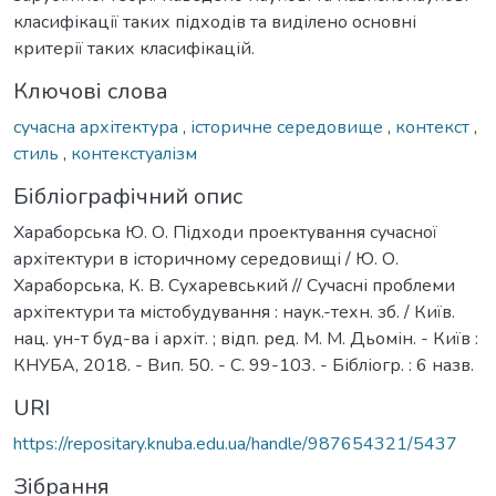
класифікації таких підходів та виділено основні
критерії таких класифікацій.
Ключові слова
сучасна архітектура
,
історичне середовище
,
контекст
,
стиль
,
контекстуалізм
Бібліографічний опис
Хараборська Ю. О. Підходи проектування сучасної
архітектури в історичному середовищі / Ю. О.
Хараборська, К. В. Сухаревський // Сучасні проблеми
архітектури та містобудування : наук.-техн. зб. / Київ.
нац. ун-т буд-ва і архіт. ; відп. ред. М. М. Дьомін. - Київ :
КНУБА, 2018. - Вип. 50. - С. 99-103. - Бібліогр. : 6 назв.
URI
https://repositary.knuba.edu.ua/handle/987654321/5437
Зібрання