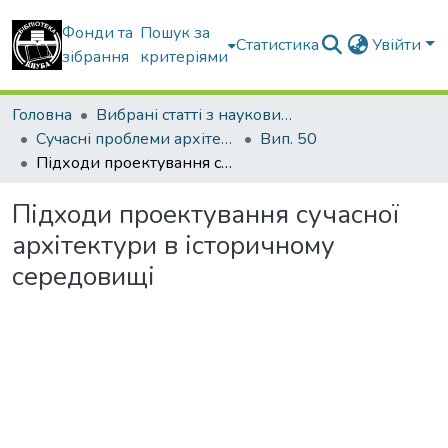
Фонди та
Пошук за
Статистика
Увійти
зібрання
критеріями
Головна
Вибрані статті з наукових збірників КНУБА
Сучасні проблеми архітектури та містобудування
Вип. 50
Підходи проектування сучасної архітектури в історичному середовищі
Підходи проектування сучасної
архітектури в історичному
середовищі