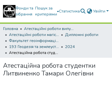
Фонди та
Пошук за
Статистика
Увійти
зібрання
критеріями
Головна
Атестаційні роботи випускників
Атестаційні роботи магістрів
Дипломні роботи
Факультет геоінформаційних систем та управління територіями
193 Геодезія та землеустрій. Землеустрій і кадастр
2024
Атестаційна робота студентки Литвиненко Тамари Олегівни
Атестаційна робота студентки
Литвиненко Тамари Олегівни