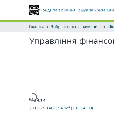
Фонди та зібрання
Пошук за критерія
Головна
Вибрані статті з наукових збірників КНУБА
Управління фінансо
Вантажиться...
Файли
201558-148-154.pdf
(335,14 KB)