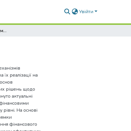
Увійти
Управління фінансовими потоками міста
еханізмів
 їх реалізації на
 основ
ких рішень щодо
нуто актуальні
 фінансовими
 рівні. На основі
рямки
ння фінансового