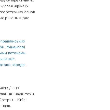
пошуку ефективних
ож специфіка їх
я теоретичних основ
ких рішень щодо
управлінських
рії
,
фінансові
ыми потоками
,
вышение
отоки города
,
ста / Н. О.
ання : наук.-техн.
Осєтрін. - Київ :
0 назв.