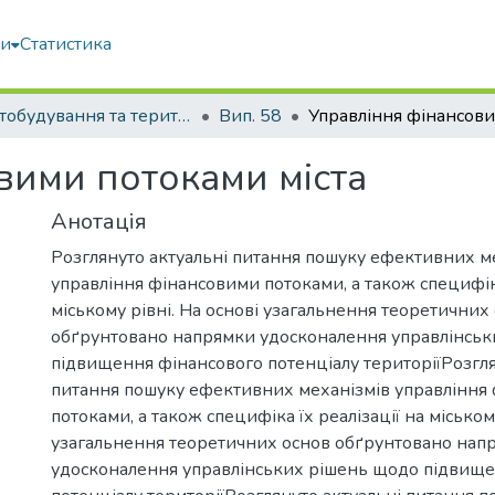
ми
Статистика
Містобудування та територіальне планування
Вип. 58
вими потоками міста
Анотація
Розглянуто актуальні питання пошуку ефективних м
управління фінансовими потоками, а також специфіка
міському рівні. На основі узагальнення теоретичних
обґрунтовано напрямки удосконалення управлінсь
підвищення фінансового потенціалу територіїРозгля
питання пошуку ефективних механізмів управління
потоками, а також специфіка їх реалізації на міському
узагальнення теоретичних основ обґрунтовано нап
удосконалення управлінських рішень щодо підвище