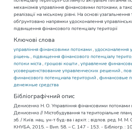
потенціалу територіїРозглянуто актуальні питання 
механізмів управління фінансовими потоками, а так
реалізації на міському рівні. На основі узагальненн
обґрунтовано напрямки удосконалення управлінсь
підвищення фінансового потенціалу території
Ключові слова
управління фінансовими потоками
,
удосконалення 
рішень
,
підвищення фінансового потенціалу терито
потоки міста
,
грошові кошти
,
управление финансов
усовершенствование управленческих решений
,
по
финансового потенциала територий
,
финансовые п
денежные средства
Бібліографічний опис
Денисенко Н. О. Управління фінансовими потоками мі
Денисенко // Містобудування та територіальне планув
зб. / Київ. нац. ун-т буд-ва і архіт. ; відпов. ред. М. М. 
КНУБА, 2015. – Вип. 58. – С. 147 - 153. - Бібліогр. : 1