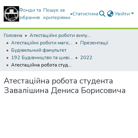
Фонди та
Пошук за
Статистика
Увійти
зібрання
критеріями
Головна
Атестаційні роботи випускників
Атестаційні роботи магістрів
Презентації
Будівельний факультет
192 Будівництво та цивільна інженерія. Промислове і цивільне будівництво
2022
Атестаційна робота студента Завалішина Дениса Борисовича
Атестаційна робота студента
Завалішина Дениса Борисовича