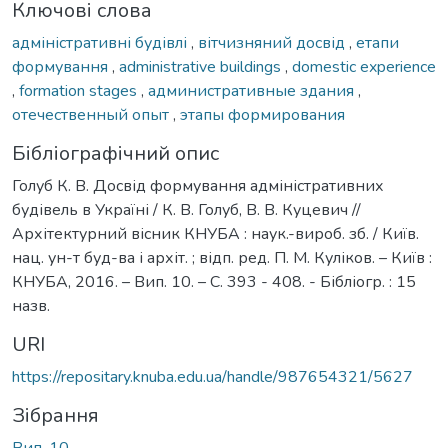
Ключові слова
адміністративні будівлі
,
вітчизняний досвід
,
етапи
формування
,
administrative buildings
,
domestic experience
,
formation stages
,
административные здания
,
отечественный опыт
,
этапы формирования
Бібліографічний опис
Голуб К. В. Досвід формування адміністративних
будівель в Україні / К. В. Голуб, В. В. Куцевич //
Архітектурний вісник КНУБА : наук.-вироб. зб. / Київ.
нац. ун-т буд-ва і архіт. ; відп. ред. П. М. Куліков. – Київ :
КНУБА, 2016. – Вип. 10. – С. 393 - 408. - Бібліогр. : 15
назв.
URI
https://repositary.knuba.edu.ua/handle/987654321/5627
Зібрання
Вип. 10