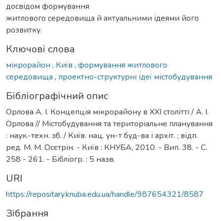
досвідом формування
житлового середовища й актуальними ідеями його
розвитку.
Ключові слова
мікрорайон
,
Київ
,
формування житлового
середовища
,
проектно-структурні ідеї містобудування
Бібліографічний опис
Орлова А. І. Концепція мікрорайону в XXI столітті / А. І.
Орлова // Містобудування та територіальне планування
: наук.-техн. зб. / Київ. нац. ун-т буд-ва і архіт. ; відп.
ред. М. М. Осєтрін. - Київ : КНУБА, 2010. - Вип. 38. - С.
258 - 261. - Бібліогр. : 5 назв.
URI
https://repositary.knuba.edu.ua/handle/987654321/8587
Зібрання