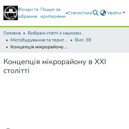
Фонди та
Пошук за
Статистика
Увійти
зібрання
критеріями
Головна
Вибрані статті з наукових збірників КНУБА
Містобудування та територіальне планування
Вип. 38
Концепція мікрорайону в XXI столітті
Концепція мікрорайону в XXI
столітті