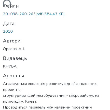
иться...
Файли
201038-260-263.pdf
(684,43 KB)
Дата
2010
Автори
Орлова, А. І.
Видавець
КНУБА
Анотація
Аналізується еволюція розвитку однієї з головних
проектно -
структурних ідей містобудування - мікрорайону, на
прикладі м. Києва.
Проводиться паралель між наявним проектним