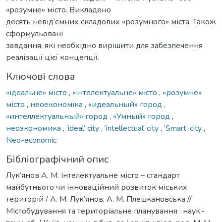
«розумне» місто. Викладено
десять невід’ємних складових «розумного» міста. Також
сформульовані
завдання, які необхідно вирішити для забезпечення
реалізації цієї концепції.
Ключові слова
«ідеальне» місто
,
«інтелектуальне» місто
,
«розумне»
місто
,
неоекономіка
,
«идеальный» город
,
«интеллектуальный» город
,
«Умный» город
,
неоэкономика
,
‘ideal’ city
,
‘intellectual’ city
,
‘Smart’ city
,
Neo-economic
Бібліографічний опис
Лук’янов А. М. Інтелектуальне місто – стандарт
майбутнього чи інноваційний розвиток міських
територій / А. М. Лук’янов, А. М. Плешкановська //
Містобудування та територіальне планування : наук.-