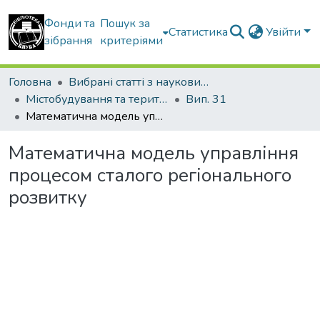
Фонди та
Пошук за
Статистика
Увійти
зібрання
критеріями
Головна
Вибрані статті з наукових збірників КНУБА
Містобудування та територіальне планування
Вип. 31
Математична модель управління процесом сталого регіонального розвитку
Математична модель управління
процесом сталого регіонального
розвитку