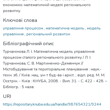
економіко-математичній моделі регіонального
розвитку.
Ключові слова
управління процесом
,
математична модель
,
модель
управління
,
регіональний розвиток
Бібліографічний опис
Турчанінова Л. І. Математична модель управління
процесом сталого регіонального розвитку / Л. І.
Турчанінова, С. В. Мартиненко-Демянчук //
Містобудування та територіальне планування : наук.-
техн. зб. / Київ. нац. ун-т буд-ва і архіт. ; відп. ред. М. М.
Осєтрін. - Київ : КНУБА, 2008. - Вип. 31. - С. 422 - 428. –
Бібліогр. : 5 назв.
URI
https://repositary.knuba.edu.ua/handle/987654321/9244