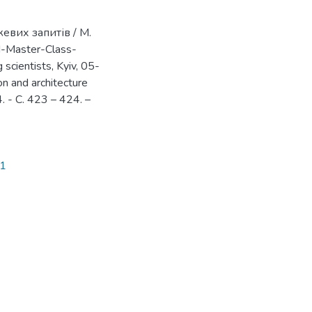
вих запитів / М.
d-Master-Class-
 scientists, Kyiv, 05-
on and architecture
. - С. 423 – 424. –
01