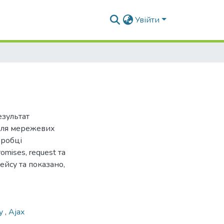
Увійти
в
езультат
для мережевих
зробці
omises, request та
ейсу та показано,
ry
,
Ajax