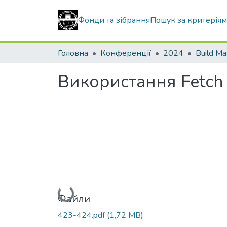
Фонди та зібрання
Пошук за критерія
Головна
Конференції
2024
Build Ma
Використання Fetch
Вантажиться...
Файли
423-424.pdf
(1,72 MB)