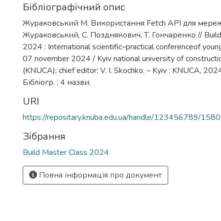
Бібліографічний опис
Жураковський М. Використання Fetch API для мереже
Жураковський, С. Позднякович, Т. Гончаренко // Buil
2024 : International scientific–practical conferenceof young
07 november 2024 / Kyiv national university of constructi
(KNUCA); chief editor: V. I. Skochko. – Kyiv : KNUCA, 2024
Бібліогр. : 4 назви.
URI
https://repositary.knuba.edu.ua/handle/123456789/158
Зібрання
Build Master Class 2024
Повна інформація про документ