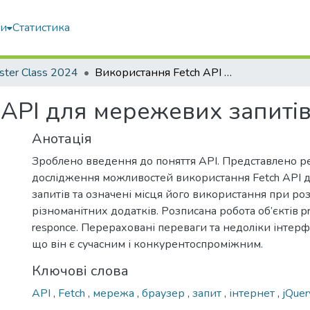
ми
Статистика
ster Class 2024
Використання Fetch API для мережевих запитів
 API для мережевих запиті
Анотація
Зроблено введення до поняття API. Представлено р
дослідження можливостей використання Fetch API 
запитів та означені місця його використання при ро
різноманітних додатків. Розписана робота об’єктів pr
responce. Перераховані переваги та недоліки інтерф
що він є сучасним і конкурентоспроміжним.
Ключові слова
API
,
Fetch
,
мережа
,
браузер
,
запит
,
інтернет
,
jQue