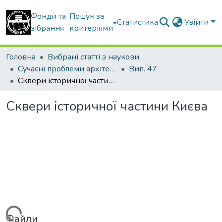
Фонди та
Пошук за
Статистика
Увійти
зібрання
критеріями
Головна
Вибрані статті з наукових збірників КНУБА
Сучасні проблеми архітектури та містобудування
Вип. 47
Сквери історичної частини Києва
Сквери історичної частини Києва
Файли