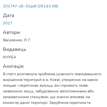
Вантажиться...
201747-26-30.pdf
(391,63 KB)
Дата
2017
Автори
Василенко, Л. Г.
Видавець
КНУБА
Анотація
В статті розглянута проблема сучасного планувального
вирішення територій в м. Києві, утворених на малих
площах і перетинах вулиць, які сприяють появі
невеликих місць, забудованих автостоянками або
заправочними станціями, що значно впливає на
екологію даної території. Зарубіжна практика та