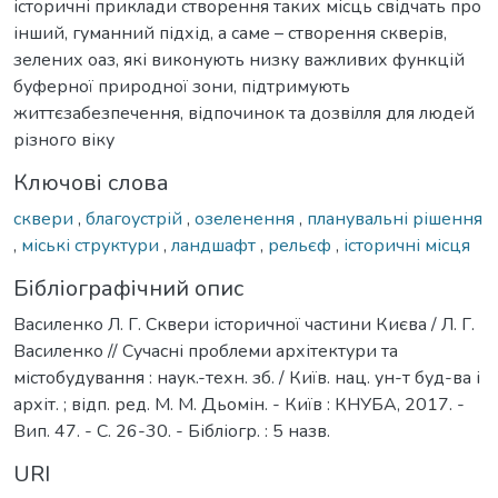
історичні приклади створення таких місць свідчать про
інший, гуманний підхід, а саме – створення скверів,
зелених оаз, які виконують низку важливих функцій
буферної природної зони, підтримують
життєзабезпечення, відпочинок та дозвілля для людей
різного віку
Ключові слова
сквери
,
благоустрій
,
озеленення
,
планувальні рішення
,
міські структури
,
ландшафт
,
рельєф
,
історичні місця
Бібліографічний опис
Василенко Л. Г. Сквери історичної частини Києва / Л. Г.
Василенко // Сучасні проблеми архітектури та
містобудування : наук.-техн. зб. / Київ. нац. ун-т буд-ва і
архіт. ; відп. ред. М. М. Дьомін. - Київ : КНУБА, 2017. -
Вип. 47. - С. 26-30. - Бібліогр. : 5 назв.
URI