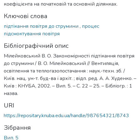
коефіцієнта на початковій та основній ділянках.
Ключові слова
підтікання повітря до струмини
,
процес
підсмоктування повітря
Бібліографічний опис
Мілейковський В. О. Закономірності підтікання повітря
до струмини / В. О. Мілейковський // Вентиляція,
освітлення та теплогазопостачання : наук.-техн. зб. /
Київ. нац. ун-т. буд-ва і архіт. ; відп. ред. А. А. Худенко. –
Київ : КНУБА, 2002. – Вип. 5. – С. 22 – 25. – Бібліогр. : 1
назва.
URI
https://repositary.knuba.edu.ua/handle/987654321/8743
Зібрання
Вип. 5