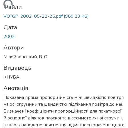
ажиться...
Файли
VOTGP_2002_05-22-25.pdf
(989,23 KB)
Дата
2002
Автори
Мілейковський, В. О.
Видавець
КНУБА
Анотація
Показана пряма пропорційність між швидкістю повітря
на осі струмини та швидкістю підтікання повітря до неї.
Визначені коефіцієнти пропорційності для початкової
й основної ділянок плоскої та вісесиметричної струмин,
а також наведене пояснення відмінності значень цього