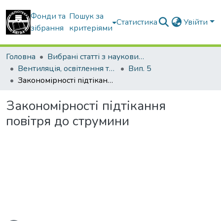
Фонди та
Пошук за
Статистика
Увійти
зібрання
критеріями
Головна
Вибрані статті з наукових збірників КНУБА
Вентиляція, освітлення та теплогазопостачання
Вип. 5
Закономірності підтікання повітря до струмини
Закономірності підтікання
повітря до струмини