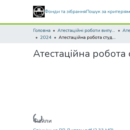
Фонди та зібрання
Пошук за критерія
Головна
Атестаційні роботи випускників
2024
Атестаційна робота студентки Свінціцькoї Валерії Вячеславівни
Атестаційна робота 
Вантажиться...
Файли