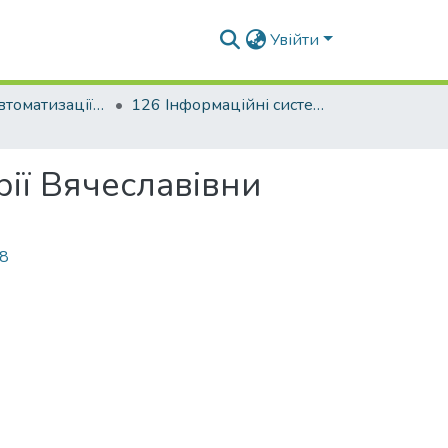
Увійти
Факультет автоматизації і інформаційних технологій
126 Інформаційні системи та технології. Управління проектами
рії Вячеславівни
78