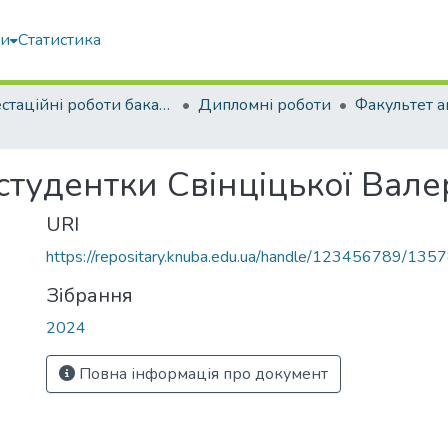
ми
Статистика
Атестаційні роботи бакалаврів
Дипломні роботи
студентки Свінціцькoї Вале
URI
https://repositary.knuba.edu.ua/handle/123456789/135
Зібрання
2024
Повна інформація про документ