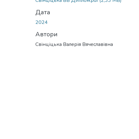
Свінціцька ВВ Диплом.pdf
(2,33 MB)
Дата
2024
Автори
Свінціцька Валерія Вячеславівна