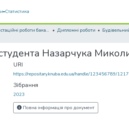
ми
Статистика
Атестаційні роботи бакалаврів
Дипломні роботи
Будівельни
 студента Назарчука Мико
URI
https://repositary.knuba.edu.ua/handle/123456789/121
Зібрання
2023
Повна інформація про документ