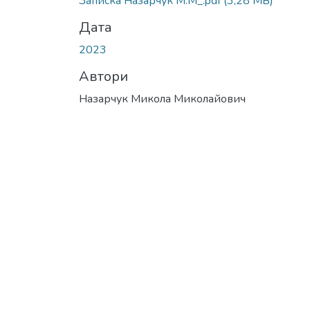
Записка Назарчук М.М_.pdf
(3,28 MB)
Дата
2023
Автори
Назарчук Микола Миколайович