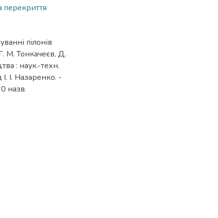
а перекриття
уванні пілонів
. М. Тонкачеєв, Д.
тва : наук.-техн.
 І. І. Назаренко. -
10 назв.