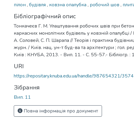
пілон
,
будівля
,
ковзна опалубка
,
робочий шов
,
плит
Бібліографічний опис
Тонкачеєв Г. М. Улаштування робочих швів при бетон
каркасних монолітних будівель у ковзній опалубці / Г
А. Соловей, С. П. Шарапа // Теорія і практика будівниц
журн. / Київ. нац. ун-т буд-ва та архітектури ; гол. ред
Київ : КНУБА, 2013. - Вип. 11. - С. 55-57.- Бібліогр. : 
URI
https://repositary.knuba.edu.ua/handle/987654321/3574
Зібрання
Вип. 11
Повна інформація про документ