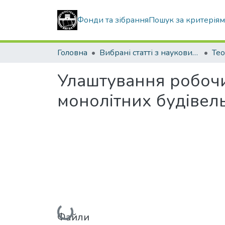
Фонди та зібрання
Пошук за критерія
Головна
Вибрані статті з наукових збірників КНУБА
Улаштування робочи
монолітних будівель
Вантажиться...
Файли