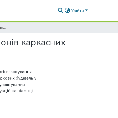
Увійти
Улаштування робочих швів при бетонуванні пілонів каркасних монолітних будівель у ковзній опалубці
лонів каркасних
гії влаштування
рхових будівель у
 улаштування
кцій на відмітці