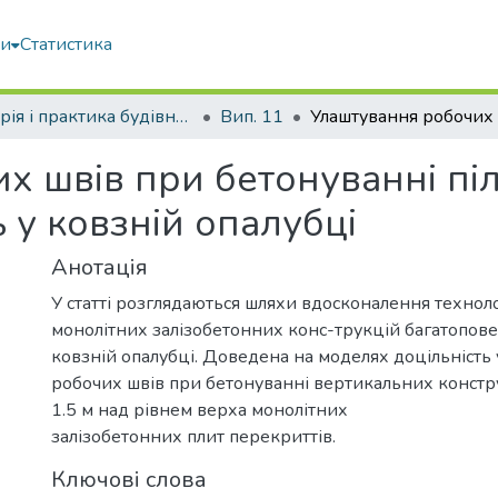
ми
Статистика
Теорія і практика будівництва
Вип. 11
х швів при бетонуванні пі
 у ковзній опалубці
Анотація
У статті розглядаються шляхи вдосконалення техноло
монолітних залізобетонних конс-трукцій багатопове
ковзній опалубці. Доведена на моделях доцільність
робочих швів при бетонуванні вертикальних констру
1.5 м над рівнем верха монолітних
залізобетонних плит перекриттів.
Ключові слова