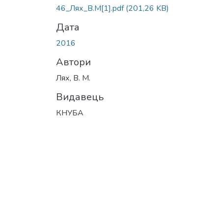
46_Лях_В.М[1].pdf
(201,26 KB)
Дата
2016
Автори
Лях, В. М.
Видавець
КНУБА