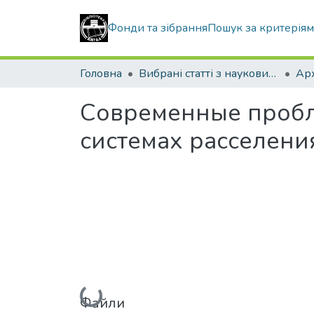
Фонди та зібрання
Пошук за критерія
Головна
Вибрані статті з наукових збірників КНУБА
Современные пробл
системах расселения
Вантажиться...
Файли