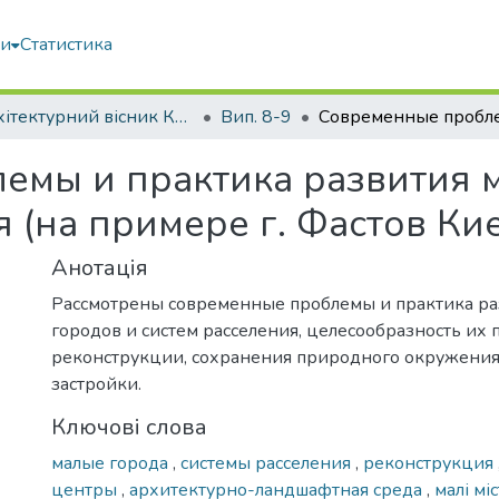
ми
Статистика
Архітектурний вісник КНУБА
Вип. 8-9
емы и практика развития 
 (на примере г. Фастов Ки
Анотація
Рассмотрены современные проблемы и практика ра
городов и систем расселения, целесообразность их 
реконструкции, сохранения природного окружения
застройки.
Ключові слова
малые города
,
системы расселения
,
реконструкция
центры
,
архитектурно-ландшафтная среда
,
малі мі