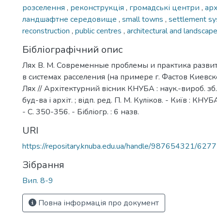
розселення
,
реконструкція
,
громадські центри
,
арх
ландшафтне середовище
,
small towns
,
settlement s
reconstruction
,
public centres
,
architectural and landscap
Бібліографічний опис
Лях В. М. Современные проблемы и практика разви
в системах расселения (на примере г. Фастов Киевско
Лях // Архітектурний вісник КНУБА : наук.-вироб. зб. 
буд-ва і архіт. ; відп. ред. П. М. Куліков. - Київ : КНУБ
- С. 350-356. - Бібліогр. : 6 назв.
URI
https://repositary.knuba.edu.ua/handle/987654321/6277
Зібрання
Вип. 8-9
Повна інформація про документ