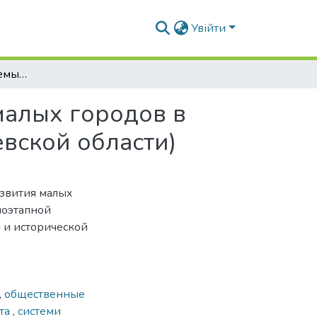
Увійти
Современные проблемы и практика развития малых городов в системах расселения (на примере г. Фастов Киевской области)
малых городов в
евской области)
звития малых
поэтапной
 и исторической
,
общественные
ста
,
системи