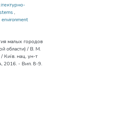
ітектурно-
ystems
,
e environment
тия малых городов
й области) / В. М.
/ Київ. нац. ун-т
А, 2016. - Вип. 8-9.