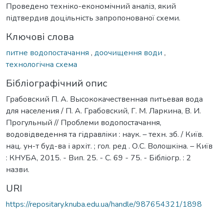
Проведено техніко-економічний аналіз, який
підтвердив доцільність запропонованої схеми.
Ключові слова
питне водопостачання
,
доочищення води
,
технологічна схема
Бібліографічний опис
Грабовский П. А. Высококачественная питьевая вода
для населения / П. А. Грабовский, Г. М. Ларкина, В. И.
Прогульный // Проблеми водопостачання,
водовідведення та гідравліки : наук. – техн. зб. / Київ.
нац. ун-т буд-ва і архіт. ; гол. ред . О.С. Волошкіна. – Київ
: КНУБА, 2015. - Вип. 25. - С. 69 - 75. - Бібліогр. : 2
назви.
URI
https://repositary.knuba.edu.ua/handle/987654321/1898