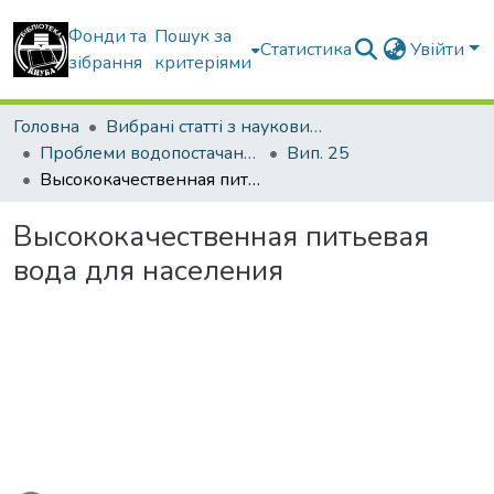
Фонди та
Пошук за
Статистика
Увійти
зібрання
критеріями
Головна
Вибрані статті з наукових збірників КНУБА
Проблеми водопостачання, водовідведення та гідравліки
Вип. 25
Высококачественная питьевая вода для населения
Высококачественная питьевая
вода для населения