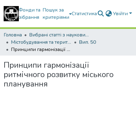
Фонди та
Пошук за
Статистика
Увійти
зібрання
критеріями
Головна
Вибрані статті з наукових збірників КНУБА
Містобудування та територіальне планування
Вип. 50
Принципи гармонізації ритмічного розвитку міського планування
Принципи гармонізації
ритмічного розвитку міського
планування