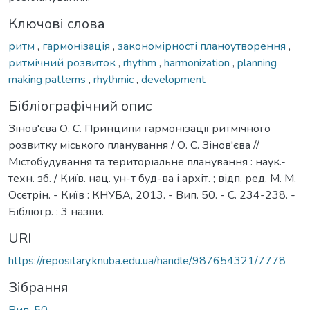
Ключові слова
ритм
,
гармонізація
,
закономірності планоутворення
,
ритмічний розвиток
,
rhythm
,
harmonization
,
planning
making patterns
,
rhythmic
,
development
Бібліографічний опис
Зінов'єва О. С. Принципи гармонізації ритмічного
розвитку міського планування / О. С. Зінов'єва //
Містобудування та територіальне планування : наук.-
техн. зб. / Київ. нац. ун-т буд-ва і архіт. ; відп. ред. М. М.
Осєтрін. - Київ : КНУБА, 2013. - Вип. 50. - С. 234-238. -
Бібліогр. : 3 назви.
URI
https://repositary.knuba.edu.ua/handle/987654321/7778
Зібрання
Вип. 50