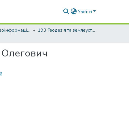
Увійти
Факультет геоінформаційних систем та управління територіями
193 Геодезія та землеустрій. Землеустрій і кадастр
а Олегович
56