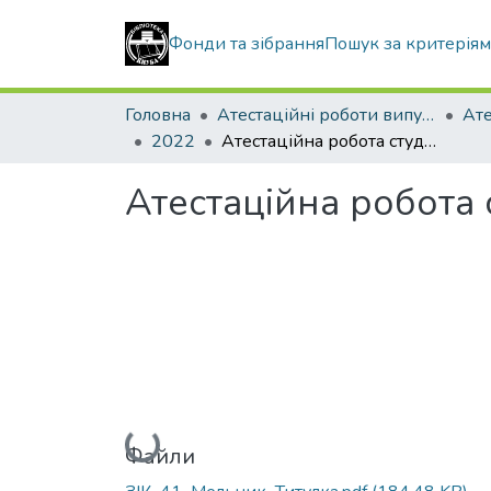
Фонди та зібрання
Пошук за критерія
Головна
Атестаційні роботи випускників
2022
Атестаційна робота студента Мельника Дмитра Олегович
Атестаційна робота
Вантажиться...
Файли