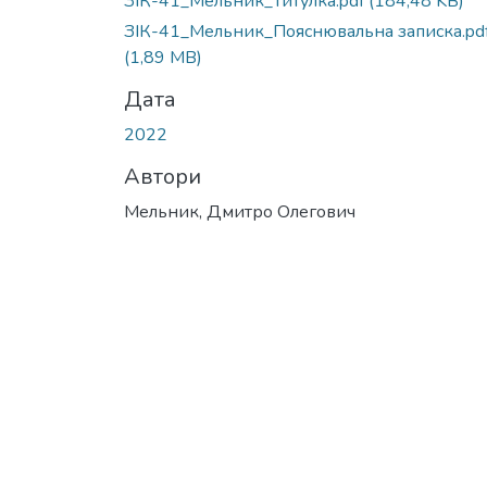
ЗІК-41_Мельник_Титулка.pdf
(184,48 KB)
ЗІК-41_Мельник_Пояснювальна записка.pd
(1,89 MB)
Дата
2022
Автори
Мельник, Дмитро Олегович