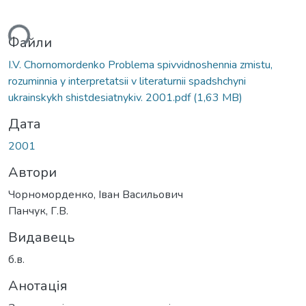
ься...
Файли
I.V. Chornomordenko Problema spivvidnoshennia zmistu,
rozuminnia y interpretatsii v literaturnii spadshchyni
ukrainskykh shistdesiatnykiv. 2001.pdf
(1,63 MB)
Дата
2001
Автори
Чорноморденко, Іван Васильович
Панчук, Г.В.
Видавець
б.в.
Анотація