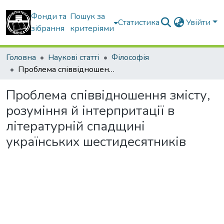
Фонди та
Пошук за
Статистика
Увійти
зібрання
критеріями
Головна
Наукові статті
Філософія
Проблема співвідношення змісту, розуміння й інтерпритації в літературній спадщині українських шестидесятників
Проблема співвідношення змісту,
розуміння й інтерпритації в
літературній спадщині
українських шестидесятників