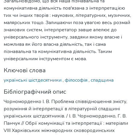
Загальновідомо, що вся наша пізнавальна та
комунікативна діяльність пов'язана з інтерпретацією
тих чи інших творів : наукових, літературних, музичних,
малярських тощо. Залишаючи поза увагою весь розмай
знакових систем, інтерпретатор завше апелює до
універсального інструменту, завдяки якому власне і
можлива як його власна діяльність, так і сама
пізнавальна та комунікативна діяльність. Таким
універсальним інструментом є мова.
Ключові слова
українські шістдесятники
,
філософія
,
спадщина
Бібліографічний опис
Чорноморденко І. В. Проблема співвідношення змісту,
розуміння й інтерпретації в літературній спадщині
українських шістдсятників. / І. В. Чорноморденко, Г. В.
Панчук // Обрії комунікації та інтерпретації : матеріали
VIII Харківських міжнародних сковородинських