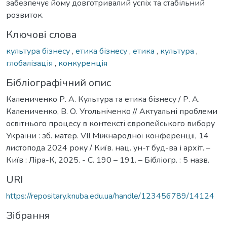
забезпечує йому довготривалий успіх та стабільний
розвиток.
Ключові слова
культура бізнесу
,
етика бізнесу
,
етика
,
культура
,
глобалізація
,
конкуренція
Бібліографічний опис
Калениченко Р. А. Культура та етика бізнесу / Р. А.
Калениченко, В. О. Угольніченко // Актуальні проблеми
освітнього процесу в контексті європейського вибору
України : зб. матер. VІІ Міжнародної конференції, 14
листопода 2024 року / Київ. нац. ун-т буд-ва і архіт. –
Київ : Ліра-К, 2025. - С. 190 – 191. – Бібліогр. : 5 назв.
URI
https://repositary.knuba.edu.ua/handle/123456789/14124
Зібрання