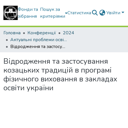
Фонди та
Пошук за
Статистика
Увійти
зібрання
критеріями
Головна
Конференції
2024
Актуальні проблеми освітнього процесу в контексті європейського вибору України
Відродження та застосування козацьких традицій в програмі фізичного виховання в закладах освіти україни
Відродження та застосування
козацьких традицій в програмі
фізичного виховання в закладах
освіти україни