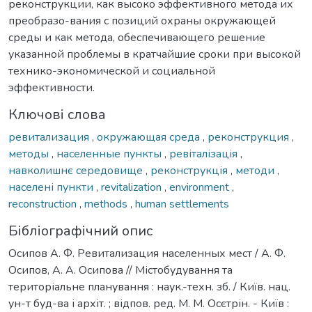
реконструкции, как высоко эффективного метода их
преобразо-вания с позиций охраны окружающей
среды и как метода, обеспечивающего решение
указанной проблемы в кратчайшие сроки при высокой
технико-экономической и социальной
эффективности.
Ключові слова
ревитализация
,
окружающая среда
,
реконструкция
,
методы
,
населенные пункты
,
ревіталізація
,
навколишнє середовище
,
реконструкція
,
методи
,
населені пункти
,
revitalization
,
environment
,
reconstruction
,
methods
,
human settlements
Бібліографічний опис
Осипов А. Ф. Ревитализация населенных мест / А. Ф.
Осипов, А. А. Осипова // Містобудування та
територіальне планування : наук.-техн. зб. / Київ. нац.
ун-т буд-ва і архіт. ; відпов. ред. М. М. Осєтрін. - Київ :