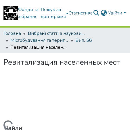
Фонди та
Пошук за
Статистика
Увійти
зібрання
критеріями
Головна
Вибрані статті з наукових збірників КНУБА
Містобудування та територіальне планування
Вип. 58
Ревитализация населенных мест
Ревитализация населенных мест
Файли