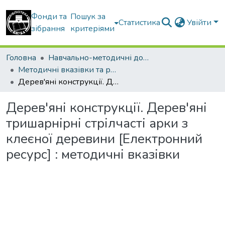
Фонди та
Пошук за
Статистика
Увійти
зібрання
критеріями
Головна
Навчально-методичні документи
Методичні вказівки та рекомендації
Дерев'яні конструкції. Дерев'яні тришарнірні стрілчасті арки з клеєної деревини [Електронний ресурс] : методичні вказівки
Дерев'яні конструкції. Дерев'яні
тришарнірні стрілчасті арки з
клеєної деревини [Електронний
ресурс] : методичні вказівки