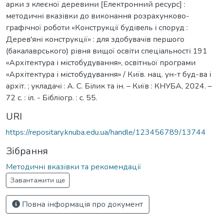
арки з клеєної деревини [Електронний ресурс] :
методичні вказівки до виконання розрахунково-
графічної роботи «Конструкції будівель і споруд :
Дерев'яні конструкції» : для здобувачів першого
(бакалаврського) рівня вищої освіти спеціальності 191
«Архітектура і містобудування», освітньої програми
«Архітектура і містобудування» / Київ. нац. ун-т буд-ва і
архіт. ; укладачі : А. С. Білик та ін. – Київ : КНУБА, 2024. –
72 с. : іл. - Бібліогр. : с. 55.
URI
https://repositary.knuba.edu.ua/handle/123456789/13744
Зібрання
Методичні вказівки та рекомендації
Завантажити ще
Повна інформація про документ