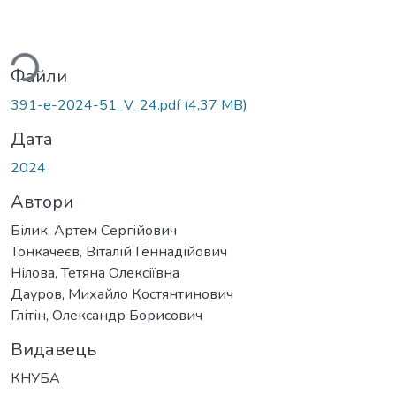
ься...
Файли
391-е-2024-51_V_24.pdf
(4,37 MB)
Дата
2024
Автори
Білик, Артем Сергійович
Тонкачеєв, Віталій Геннадійович
Нілова, Тетяна Олексіївна
Дауров, Михайло Костянтинович
Глітін, Олександр Борисович
Видавець
КНУБА