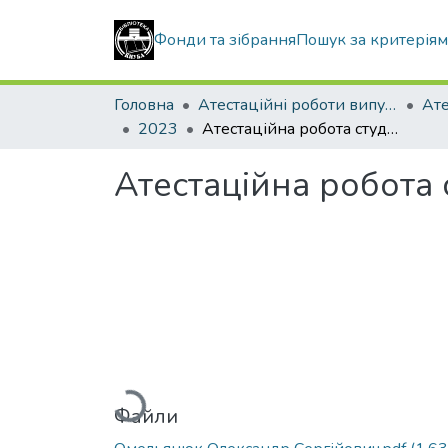
Фонди та зібрання
Пошук за критерія
Головна
Атестаційні роботи випускників
2023
Атестаційна робота студента Омельянюка Олександра Сергійовича
Атестаційна робота
Вантажиться...
Файли