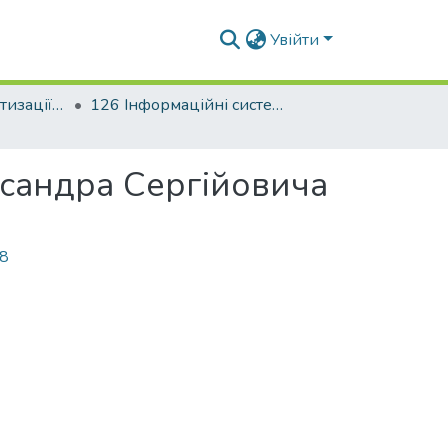
Увійти
Факультет автоматизації і інформаційних технологій
126 Інформаційні системи та технології. Штучний інтелект. Когнітивні технології
ксандра Сергійовича
68