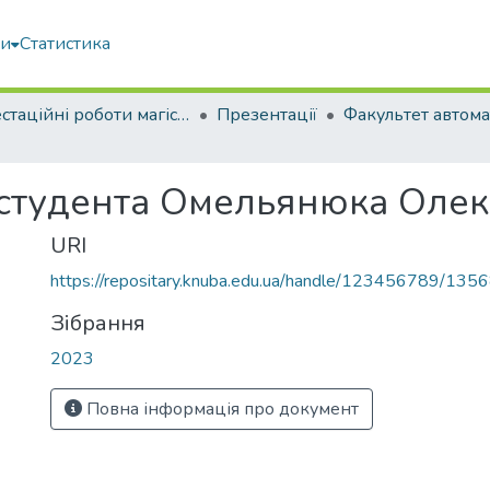
ми
Статистика
Атестаційні роботи магістрів
Презентації
 студента Омельянюка Оле
URI
https://repositary.knuba.edu.ua/handle/123456789/135
Зібрання
2023
Повна інформація про документ