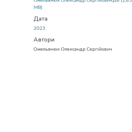
Омельянюк Олександр Сергійович.pdf
(1,63
MB)
Дата
2023
Автори
Омельянюк Олександр Сергійович