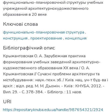
функционально-планировочной структуры учебных
учреждений архитектурнохудожественного
образования в 20 веке
Ключові слова
функционально-планировочная структура
,
конструкция
,
проектирование
,
концепция
Бібліографічний опис
Крыжантовская О. А. Зарубежная практика
формирования учебных заведений архитектурно-
художественного образования ХХ века / О. А.
Крыжантовская // Сучасні проблеми архітектури та
містобудування : наук.-техн. зб. / Київ. нац. ун-т буд-ва і
архіт. ; відп. ред. М. М. Дьомін. - Київ : КНУБА, 2012. -
Вип. 29. - С. 378-384. - Бібліогр. : 11 назв.
URI
https://repositary.knuba.edu.ua/handle/987654321/2924