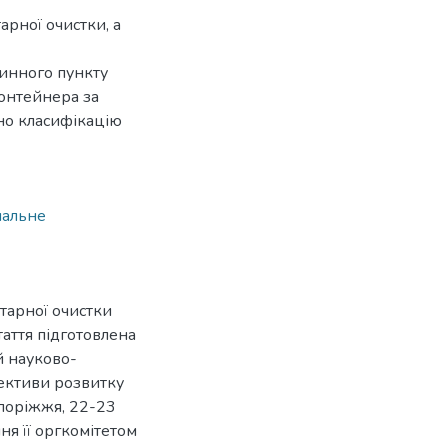
арної очистки, а
винного пункту
контейнера за
но класифікацію
нальне
ітарної очистки
аття підготовлена
й науково-
пективи розвитку
апоріжжя, 22-23
ня її оргкомітетом