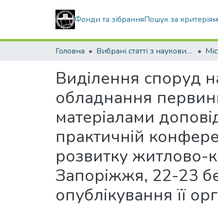
Фонди та зібрання
Пошук за критерія
Головна
Вибрані статті з наукових збірників КНУБА
Виділення споруд на
обладнання первинно
матеріалами доповід
практичній конфере
розвитку житлово-к
Запоріжжя, 22-23 бе
опублікування її ор