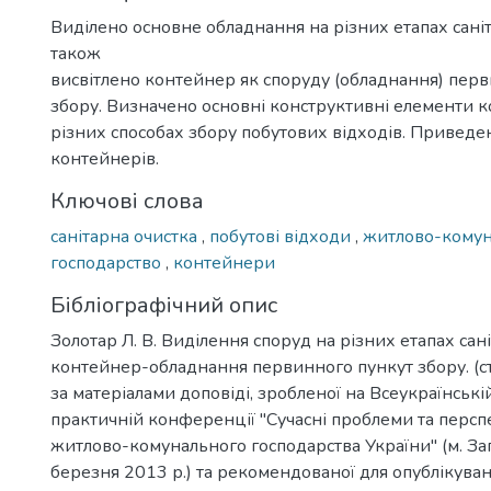
Виділено основне обладнання на різних етапах саніт
також
висвітлено контейнер як споруду (обладнання) пер
збору. Визначено основні конструктивні елементи 
різних способах збору побутових відходів. Приведе
контейнерів.
Ключові слова
санітарна очистка
,
побутові відходи
,
житлово-кому
господарство
,
контейнери
Бібліографічний опис
Золотар Л. В. Виділення споруд на різних етапах сан
контейнер-обладнання первинного пункут збору. (ст
за матеріалами доповіді, зробленої на Всеукраїнські
практичній конференції "Сучасні проблеми та перс
житлово-комунального господарства України" (м. З
березня 2013 р.) та рекомендованої для опублікуван