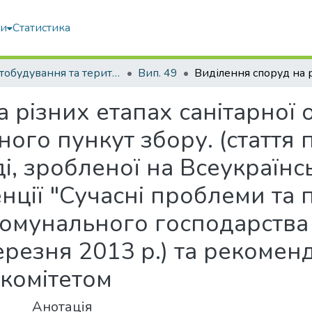
ми
Статистика
Містобудування та територіальне планування
Вип. 49
 різних етапах санітарної
го пункут збору. (стаття 
і, зробленої на Всеукраїнс
нції "Сучасні проблеми та 
омунального господарства 
резня 2013 р.) та рекомен
гкомітетом
Анотація