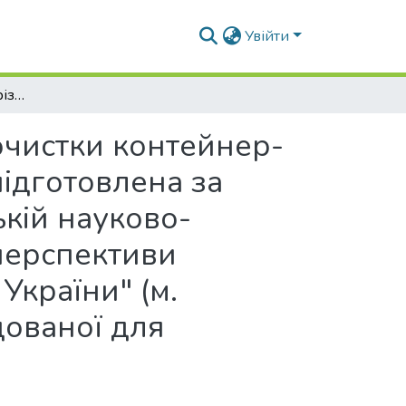
Увійти
Виділення споруд на різних етапах санітарної очистки контейнер-обладнання первинного пункут збору. (стаття підготовлена за матеріалами доповіді, зробленої на Всеукраїнській науково-практичній конференції "Сучасні проблеми та перспективи розвитку житлово-комунального господарства України" (м. Запоріжжя, 22-23 березня 2013 р.) та рекомендованої для опублікування її оргкомітетом
 очистки контейнер-
підготовлена за
ькій науково-
перспективи
України" (м.
дованої для