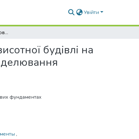
Увійти
Напружено – деформований стан конструкцій висотної будівлі на пальових фундаментах при різних способах моделювання грунтової основи
сотної будівлі на
моделювання
ових фундаментах
аменты
,