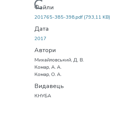
Вантажиться...
Файли
201765-385-398.pdf
(793,11 KB)
Дата
2017
Автори
Михайловський, Д. В.
Комар, А. А.
Комар, О. А.
Видавець
КНУБА