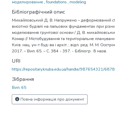
моделирование
,
foundations
,
modeling
Бібліографічний опис
Михайловський Д. В. Напружено – деформований ст
висотної будівлі на пальових фундаментах при різн
моделювання грунтової основи / Д. В. михайловський,
Комар // Містобудування та територіальне планування :
Київ. нац. ун-т буд-ва і архіт. ; відп. ред. М. М. Осєтрі
2017. – Вип. 65. – С. 384 - 397. - Бібліогр : 8 назв.
URI
https://repositary.knuba.edu.ua/handle/987654321/6878
Зібрання
Вип. 65
Повна інформація про документ