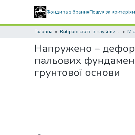
Фонди та зібрання
Пошук за критерія
Головна
Вибрані статті з наукових збірників КНУБА
Напружено – деформ
пальових фундамен
грунтової основи