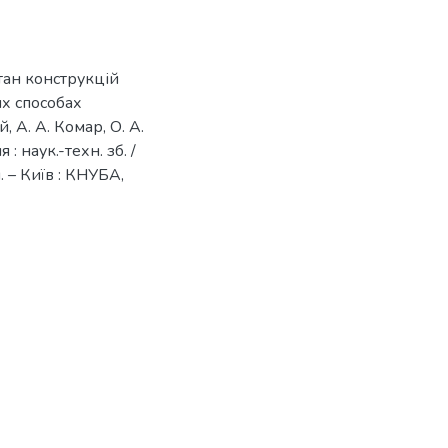
ан конструкцій
их способах
 А. А. Комар, О. А.
 наук.-техн. зб. /
н. – Київ : КНУБА,