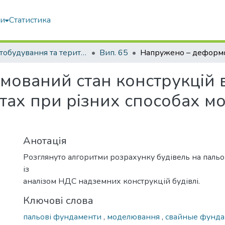
ми
Статистика
Містобудування та територіальне планування
Вип. 65
ований стан конструкцій ви
тах при різних способах 
Анотація
Розглянуто алгоритми розрахунку будівель на паль
із
аналізом НДС надземних конструкцій будівлі.
Ключові слова
пальові фундаменти
,
моделювання
,
свайные фунд