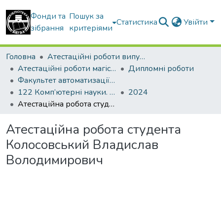
Фонди та
Пошук за
Статистика
Увійти
зібрання
критеріями
Головна
Атестаційні роботи випускників
Атестаційні роботи магістрів
Дипломні роботи
Факультет автоматизації і інформаційних технологій
122 Комп’ютерні науки. Комп’ютерні науки
2024
Атестаційна робота студента Колосовський Владислав Володимирович
Атестаційна робота студента
Колосовський Владислав
Володимирович