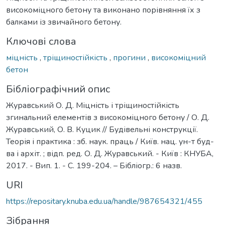
високоміцного бетону та виконано порівняння їх з
балками із звичайного бетону.
Ключові слова
міцність
,
тріщиностійкість
,
прогини
,
високоміцний
бетон
Бібліографічний опис
Журавський О. Д. Міцність і тріщиностійкість
згинальний елементів з високоміцного бетону / О. Д.
Журавський, О. В. Куцик // Будівельні конструкції.
Теорія і практика : зб. наук. праць / Київ. нац. ун-т буд-
ва і архіт. ; відп. ред. О. Д. Журавський. - Київ : КНУБА,
2017. - Вип. 1. - С. 199-204. – Бібліогр.: 6 назв.
URI
https://repositary.knuba.edu.ua/handle/987654321/455
Зібрання