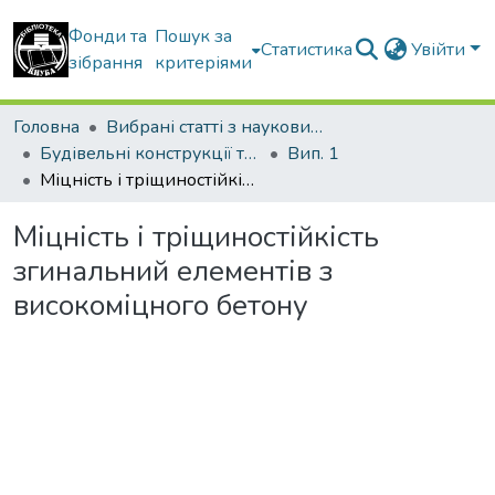
Фонди та
Пошук за
Статистика
Увійти
зібрання
критеріями
Головна
Вибрані статті з наукових збірників КНУБА
Будівельні конструкції теорія і практика
Вип. 1
Міцність і тріщиностійкість згинальний елементів з високоміцного бетону
Міцність і тріщиностійкість
згинальний елементів з
високоміцного бетону