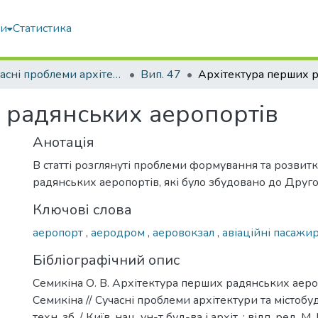
ми
Статистика
Сучасні проблеми архітектури та містобудування
Вип. 47
 радянських аеропортів
Анотація
В статті розглянуті проблеми формування та розвит
радянських аеропортів, які було збудовано до Другої
Ключові слова
аеропорт
,
аеродром
,
аеровокзал
,
авіаційні пасажи
Бібліографічний опис
Семикіна О. В. Архітектура перших радянських аеропо
Семикіна // Сучасні проблеми архітектури та містобуд
техн. зб. / Київ. нац. ун-т буд-ва і архіт. ; відп. ред. М.