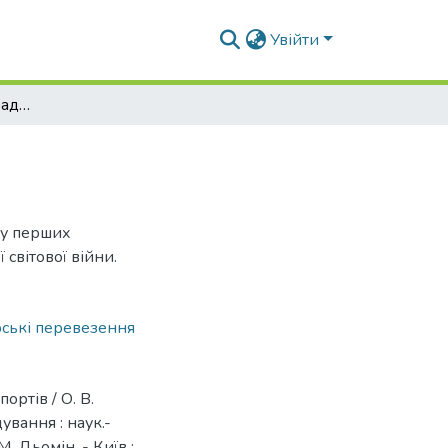
Увійти
Архітектура перших радянських аеропортів
ку перших
 світової війни.
рські перевезення
ртів / О. В.
ування : наук.-
 М. Дьомін. - Київ :