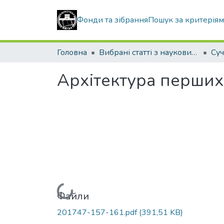
Фонди та зібрання
Пошук за критерія
Головна
Вибрані статті з наукових збірників КНУБА
Архітектура перших
Вантажиться...
Файли
201747-157-161.pdf
(391,51 KB)