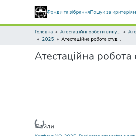
Фонди та зібрання
Пошук за критерія
Головна
Атестаційні роботи випускників
2025
Атестаційна робота студентки Коржової Юлії Олександрівни
Атестаційна робота
Вантажиться...
Файли