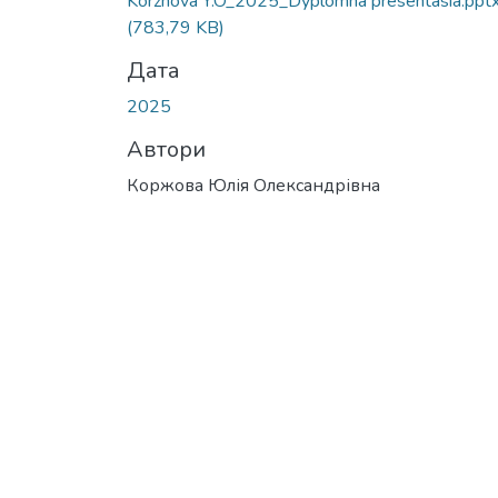
Korzhova Y.O_2025_Dyplomna presentasia.ppt
(783,79 KB)
Дата
2025
Автори
Коржова Юлія Олександрівна