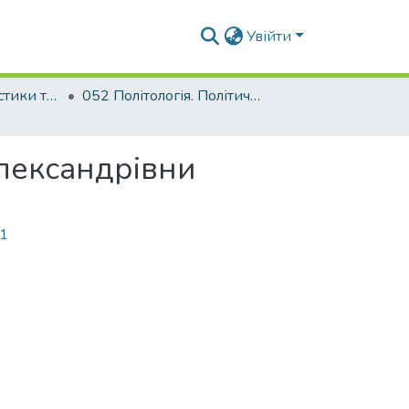
Увійти
Факультет урбаністики та просторового планування
052 Політологія. Політичний менеджмент
Олександрівни
61