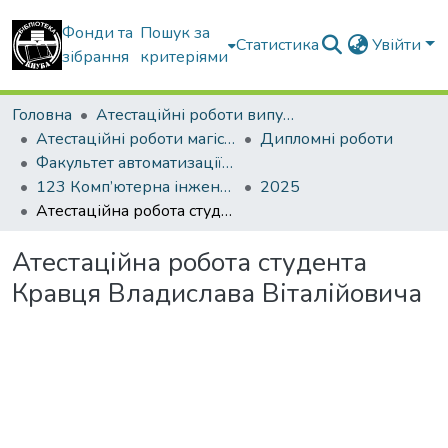
Фонди та
Пошук за
Статистика
Увійти
зібрання
критеріями
Головна
Атестаційні роботи випускників
Атестаційні роботи магістрів
Дипломні роботи
Факультет автоматизації і інформаційних технологій
123 Комп’ютерна інженерія. Комп’ютерні системи і мережі
2025
Атестаційна робота студента Кравця Владислава Віталійовича
Атестаційна робота студента
Кравця Владислава Віталійовича