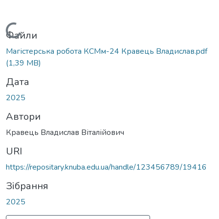
Вантажиться...
Файли
Магістерська робота КСМм-24 Кравець Владислав.pdf
(1,39 MB)
Дата
2025
Автори
Кравець Владислав Віталійович
URI
https://repositary.knuba.edu.ua/handle/123456789/19416
Зібрання
2025