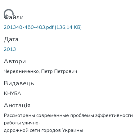
антажиться...
Файли
201348-480-483.pdf
(136,14 KB)
Дата
2013
Автори
Чередниченко, Петр Петрович
Видавець
КНУБА
Анотація
Рассмотрены современные проблемы эффективности
работы улично-
дорожной сети городов Украины