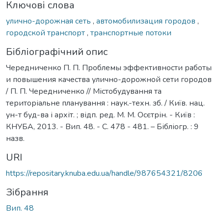
Ключові слова
улично-дорожная сеть
,
автомобилизация городов
,
городской транспорт
,
транспортные потоки
Бібліографічний опис
Чередниченко П. П. Проблемы эффективности работы
и повышения качества улично-дорожной сети городов
/ П. П. Чередниченко // Містобудування та
територіальне планування : наук.-техн. зб. / Київ. нац.
ун-т буд-ва і архіт. ; відп. ред. М. М. Осєтрін. - Київ :
КНУБА, 2013. - Вип. 48. - С. 478 - 481. – Бібліогр. : 9
назв.
URI
https://repositary.knuba.edu.ua/handle/987654321/8206
Зібрання
Вип. 48