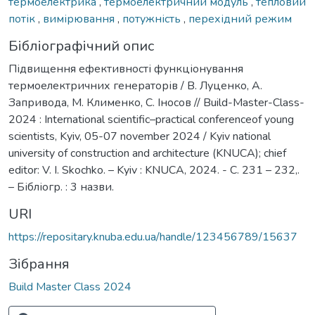
термоелектрика
,
термоелектричний модуль
,
тепловий
потік
,
вимірювання
,
потужність
,
перехідний режим
Бібліографічний опис
Підвищення ефективності функціонування
термоелектричних генераторів / В. Луценко, А.
Запривода, М. Клименко, С. Іносов // Build-Master-Class-
2024 : International scientific–practical conferenceof young
scientists, Kyiv, 05-07 november 2024 / Kyiv national
university of construction and architecture (KNUCA); chief
editor: V. I. Skochko. – Kyiv : KNUCA, 2024. - С. 231 – 232,.
– Бібліогр. : 3 назви.
URI
https://repositary.knuba.edu.ua/handle/123456789/15637
Зібрання
Build Master Class 2024