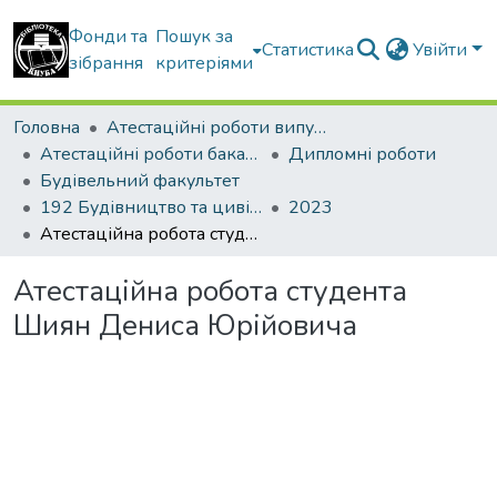
Фонди та
Пошук за
Статистика
Увійти
зібрання
критеріями
Головна
Атестаційні роботи випускників
Атестаційні роботи бакалаврів
Дипломні роботи
Будівельний факультет
192 Будівництво та цивільна інженерія. Промислове і цивільне будівництво
2023
Атестаційна робота студента Шиян Дениса Юрійовича
Атестаційна робота студента
Шиян Дениса Юрійовича