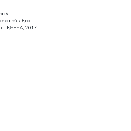
н //
хн. зб. / Київ.
иїв : КНУБА, 2017. -