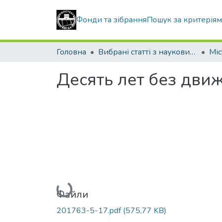
Фонди та зібрання
Пошук за критерія
Головна
Вибрані статті з наукових збірників КНУБА
Десять лет без дви
Вантажиться...
Файли
201763-5-17.pdf
(575,77 KB)