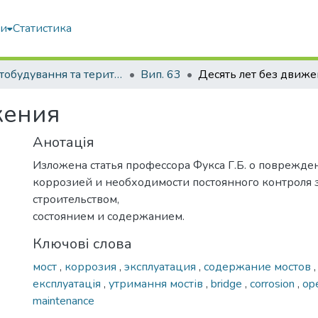
ми
Статистика
Містобудування та територіальне планування
Вип. 63
Десять лет без движ
жения
Анотація
Изложена статья профессора Фукса Г.Б. о поврежде
коррозией и необходимости постоянного контроля 
строительством,
состоянием и содержанием.
Ключові слова
мост
,
коррозия
,
эксплуатация
,
содержание мостов
експлуатація
,
утримання мостів
,
bridge
,
corrosion
,
op
maintenance