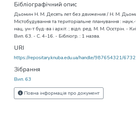
Бібліографічний опис
Дьомин Н. М. Десять лет без движения / Н. М. Дьоми
Містобудування та територіальне планування : наук.-те
нац. ун-т буд-ва і архіт. ; відп. ред. М. М. Осєтрін. - К
Вип. 63. - С. 4-16. - Бібліогр. : 1 назва.
URI
https://repositary.knuba.edu.ua/handle/987654321/6732
Зібрання
Вип. 63
Повна інформація про документ