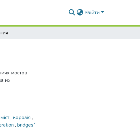
Увійти
ения
ниях мостов
за их
,
міст
,
корозія
,
eration
,
bridges`