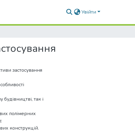
Увійти
астосування
ктиви застосування
особливості
будівництві, так і
ових полімерних
є
вих конструкцій.