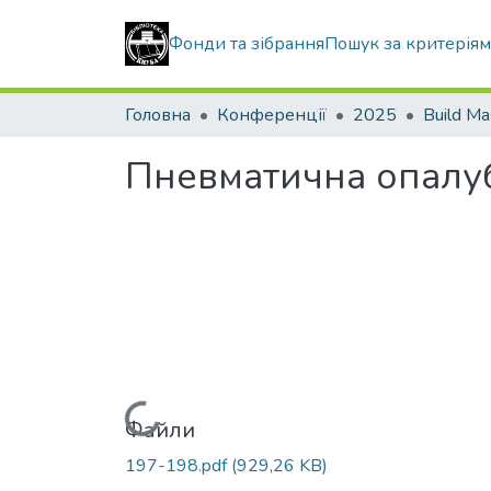
Фонди та зібрання
Пошук за критерія
Головна
Конференції
2025
Build Ma
Пневматична опалуб
Вантажиться...
Файли
197-198.pdf
(929,26 KB)