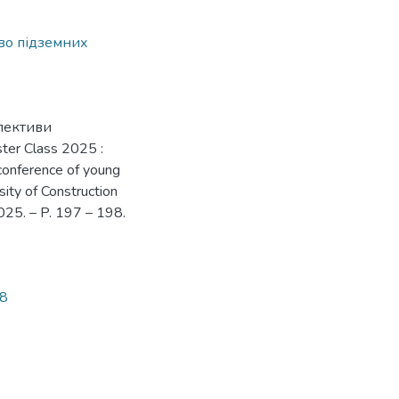
во підземних
спективи
ter Class 2025 :
 conference of young
sity of Construction
2025. – P. 197 – 198.
58