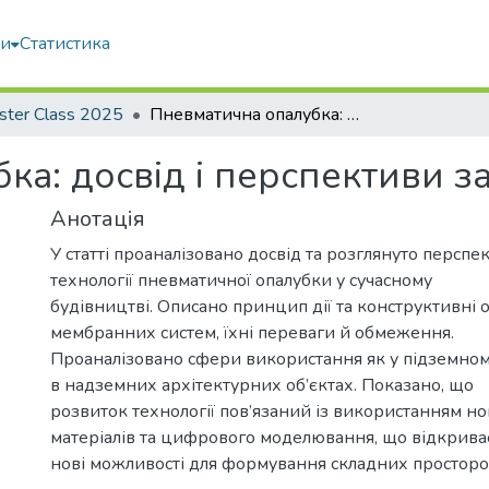
ми
Статистика
ster Class 2025
Пневматична опалубка: досвід і перспективи застосування
ка: досвід і перспективи з
Анотація
У статті проаналізовано досвід та розглянуто перспе
технології пневматичної опалубки у сучасному
будівництві. Описано принцип дії та конструктивні 
мембранних систем, їхні переваги й обмеження.
Проаналізовано сфери використання як у підземному 
в надземних архітектурних об’єктах. Показано, що
розвиток технології пов’язаний із використанням н
матеріалів та цифрового моделювання, що відкрива
нові можливості для формування складних просторо