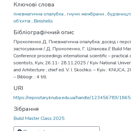
Ключові слова
пневматична опалубка
,
гнучкі мембрани
,
будівницт
об’єктів
,
Binishells
Бібліографічний опис
Прокопенко Д. Пневматична опалубка: досвід і пер
застосування / Д. Прокопенко, Г. Шпакова // Build Mas
Conference proceedings international scientific – practical
scientists, Kyiv, 26.11- 28.11.2025 / Kyiv National Univer
and Arhitecture ; chief ed. V. I. Skochko. – Kyiv : KNUCA, 
– Bibliogr. : 4 titl.
URI
https://repositary.knuba.edu.ua/handle/123456789/186
Зібрання
Build Master Class 2025