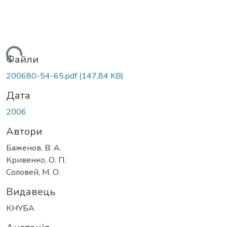
Вантажиться...
Файли
200680-54-65.pdf
(147,84 KB)
Дата
2006
Автори
Баженов, В. А.
Кривенко, О. П.
Соловей, М. О.
Видавець
КНУБА