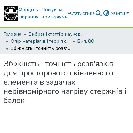
Фонди та
Пошук за
Статистика
Увійти
зібрання
критеріями
Головна
Вибрані статті з наукових збірників КНУБА
Опір матеріалів і теорія споруд
Вип. 80
Збіжність і точність розв'язків для просторового скінченного елемента в задачах нерівномірного нагріву стержнів і балок
Збіжність і точність розв'язків
для просторового скінченного
елемента в задачах
нерівномірного нагріву стержнів і
балок