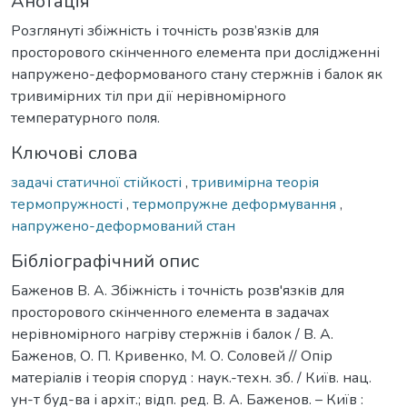
Анотація
Розглянуті збіжність і точність розв’язків для
просторового скінченного елемента при дослідженні
напружено-деформованого стану стержнів і балок як
тривимірних тіл при дії нерівномірного
температурного поля.
Ключові слова
задачі статичної стійкості
,
тривимірна теорія
термопружності
,
термопружне деформування
,
напружено-деформований стан
Бібліографічний опис
Баженов В. А. Збіжність і точність розв'язків для
просторового скінченного елемента в задачах
нерівномірного нагріву стержнів і балок / В. А.
Баженов, О. П. Кривенко, М. О. Соловей // Опір
матеріалів і теорія споруд : наук.-техн. зб. / Київ. нац.
ун-т буд-ва і архіт.; відп. ред. В. А. Баженов. – Київ :