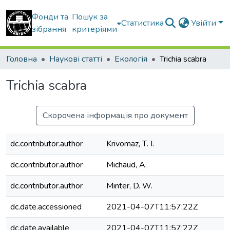
Фонди та
Пошук за
Статистика
Увійти
зібрання
критеріями
Головна
Наукові статті
Екологія
Trichia scabra
Trichia scabra
Скорочена інформація про документ
dc.contributor.author
Krivomaz, Т. І.
dc.contributor.author
Michaud, A.
dc.contributor.author
Minter, D. W.
dc.date.accessioned
2021-04-07T11:57:22Z
dc.date.available
2021-04-07T11:57:22Z