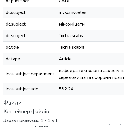
dc.publisher
CABI
dc.subject
myxomycetes
dc.subject
міксоміцети
dc.subject
Trichia scabra
dc.title
Trichia scabra
dc.type
Article
кафедра технологій захисту н
local.subject.department
середовища та охорони праці
local.subject.udc
582.24
Файли
Контейнер файлів
Зараз показуємо
1 - 1 з 1