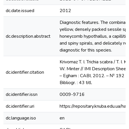
dc.date.issued
2012
Diagnostic features. The combinati
yellow, densely packed sessile sp
dc.description.abstract
honeycomb hypothallus, a capilliti
and spiny spirals, and delicately re
diagnostic for this species.
Krivomaz T. I. Trichia scabra / T. I. 
W. Minter // IMI Description Sheets
dc.identifier.citation
– Egham : CABI, 2012. – № 192 (1
Bibliogr. : 43 titl.
dc.identifier.issn
0009-9716
dc.identifier.uri
https://repositary.knuba.edu.ua
dc.language.iso
en