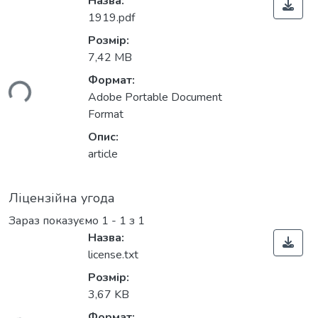
Назва:
1919.pdf
Розмір:
7,42 MB
Формат:
ься...
Adobe Portable Document
Format
Опис:
article
Ліцензійна угода
Зараз показуємо
1 - 1 з 1
Назва:
license.txt
Розмір:
3,67 KB
Формат: