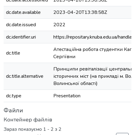
dc.date.accessioned
2023-04-20T13:38:58Z
dc.date.available
2023-04-20T13:38:58Z
dc.date.issued
2022
dc.identifier.uri
https://repositary.knuba.edu.ua/han
Атестаційна робота студентки Кап
dc.title
Сергіївни
Принципи ревіталізації центрально
dc.title.alternative
історичних міст (на прикладі м. Во
Волинської області)
dc.type
Presentation
Файли
Контейнер файлів
Зараз показуємо
1 - 2 з 2