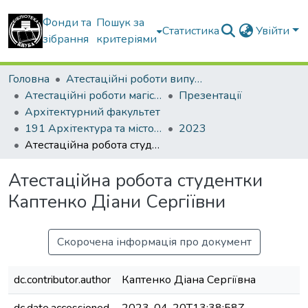
Фонди та
Пошук за
Статистика
Увійти
зібрання
критеріями
Головна
Атестаційні роботи випускників
Атестаційні роботи магістрів
Презентації
Архітектурний факультет
191 Архітектура та містобудування. Містобудування. Архітектурно-містобудівне проектування
2023
Атестаційна робота студентки Каптенко Діани Сергіївни
Атестаційна робота студентки
Каптенко Діани Сергіївни
Скорочена інформація про документ
dc.contributor.author
Каптенко Діана Сергіївна