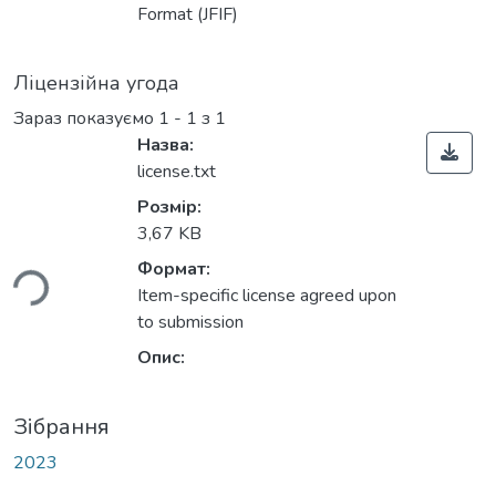
Format (JFIF)
Ліцензійна угода
Зараз показуємо
1 - 1 з 1
Назва:
license.txt
Розмір:
3,67 KB
ься...
Формат:
Item-specific license agreed upon
to submission
Опис:
Зібрання
2023