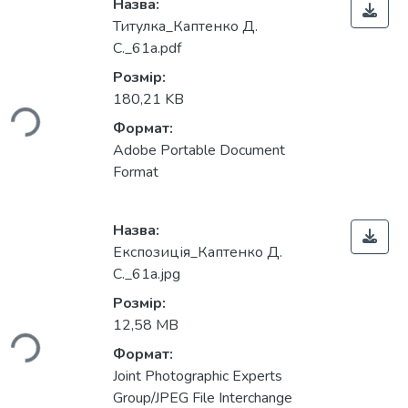
Назва:
Титулка_Каптенко Д.
С._61а.pdf
Розмір:
180,21 KB
ься...
Формат:
Adobe Portable Document
Format
Назва:
Експозиція_Каптенко Д.
С._61а.jpg
Розмір:
12,58 MB
ься...
Формат:
Joint Photographic Experts
Group/JPEG File Interchange